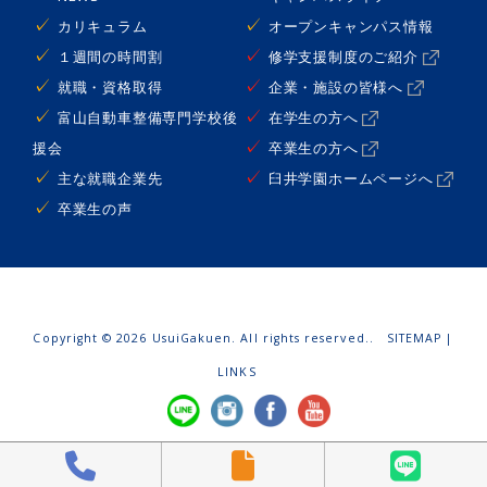
カリキュラム
オープンキャンパス情報
１週間の時間割
修学支援制度のご紹介
就職・資格取得
企業・施設の皆様へ
富山自動車整備専門学校後
在学生の方へ
援会
卒業生の方へ
主な就職企業先
臼井学園ホームページへ
卒業生の声
Copyright ©
2026 UsuiGakuen. All rights reserved..
SITEMAP
|
LINKS